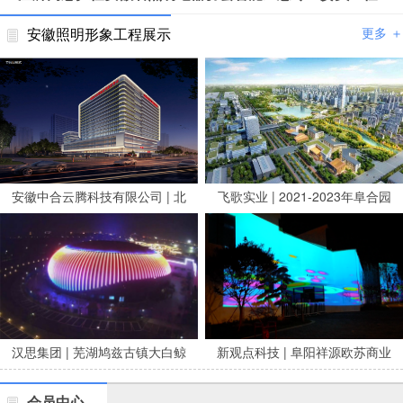
安徽照明形象工程展示
更多 ＋
安徽中合云腾科技有限公司 | 北
飞歌实业 | 2021-2023年阜合园
京安贞医院安徽医院亮化项目
区市政养修服务项目
汉思集团 | 芜湖鸠兹古镇大白鲸
新观点科技 | 阜阳祥源欧苏商业
剧场泛光
广场夜景亮化
会员中心