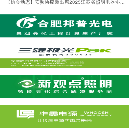
【协会动态】安照协应邀出席2025江苏省照明电器协会年会