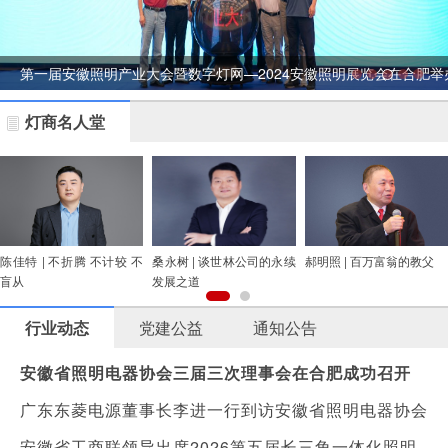
第一届安徽照明产业大会暨数字灯网—2024安徽照明展览会在合肥举
灯商名人堂
陈佳特 | 不折腾 不计较 不
桑永树 | 谈世林公司的永续
郝明照 | 百万富翁的教父
盲从
发展之道
行业动态
党建公益
通知公告
安徽省照明电器协会三届三次理事会在合肥成功召开
广东东菱电源董事长李进一行到访安徽省照明电器协会
安徽省工商联领导出席2026第五届长三角一体化照明产业生态发展大会