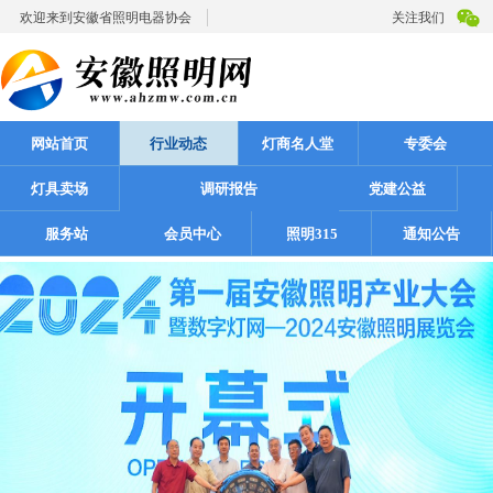
欢迎来到安徽省照明电器协会
关注我们
网站首页
行业动态
灯商名人堂
专委会
灯具卖场
调研报告
党建公益
服务站
会员中心
照明315
通知公告