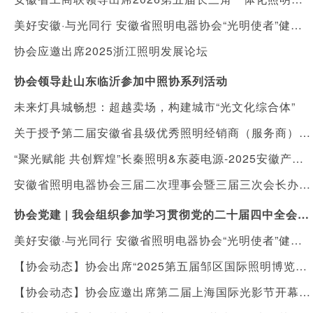
美好安徽·与光同行 安徽省照明电器协会“光明使者”健康照明进社区公益活动
协会应邀出席2025浙江照明发展论坛
协会领导赴山东临沂参加中照协系列活动
未来灯具城畅想：超越卖场，构建城市“光文化综合体”
关于授予第二届安徽省县级优秀照明经销商（服务商）“健康照明守护人”称号暨落实表彰及扶持措施的通知
“聚光赋能 共创辉煌”长秦照明&东菱电源-2025安徽产品发布会在合肥举行
安徽省照明电器协会三届二次理事会暨三届三次会长办公会顺利召开
协会党建 | 我会组织参加学习贯彻党的二十届四中全会精神宣讲报告会
美好安徽·与光同行 安徽省照明电器协会“光明使者”健康照明进校园，向利辛县城北镇陈营村小学捐赠价值十万元护眼灯具
【协会动态】协会出席“2025第五届邹区国际照明博览会”开幕式
【协会动态】协会应邀出席第二届上海国际光影节开幕式及光影艺术国际研讨会