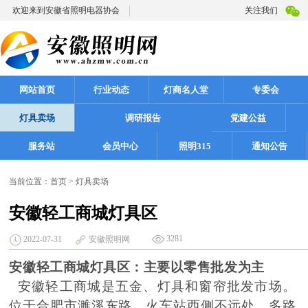
欢迎来到安徽省照明电器协会
关注我们
网站首页
行业动态
灯商名人堂
专委会
灯具卖场
调研报告
党建公益
服务站
会员中心
照明315
通知公告
当前位置：
首页
>
灯具卖场
安徽轻工商城灯具区
3281
2022-07-31
安徽照明网
安徽轻工商城灯具区：主要以零售批发为主
安徽轻工商城是五金、灯具和窗帘批发市场。
位于合肥市濉溪东路，火车站西侧不远处。多路