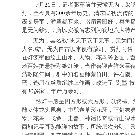
7
月
21
日，记者驱车前往安徽无为，采
灯，至今具有
300
余年历史。清末民初流传的
墨文房宝，潜簟凝寒冰。摺扇青阳好，巢鱼席
是无为纱灯，所以安徽省志列为皖地八大特
无为，县名取
“
思天下安于无事，无为而
大名城
”
。无为自古以来便有放灯、赏灯习俗
在灯笼壁面绘上山水、人物、花鸟等图画，
老百姓把悬挂彩绘灯笼，当作喜迎吉祥来看
清乾隆年间，郡中知名画师蔡竹田、许石隐
璃，选用在丝质绢纱上作画，改进了
“
剔墨
”
有
30
多家，年产万余对。
纱灯一般呈四方形或六方形，以紫檀、
雕立体龙头凤身，中配卷草形花牙，下刻象
物、花鸟、飞禽、走兽、神话传奇或青山绿
西厢记等耳熟能详的故事，所绘层次分明、