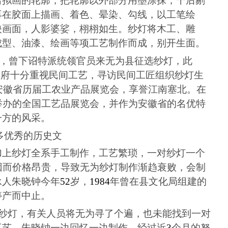
出拟画的轮廓，把轮廓以外部分用墨涂抹，干后剔
再在胶面上描画、着色、晕染、勾线，以工笔绘
映画面，人影婆娑，栩栩如生。纱灯将木工、雕
成型、油漆、绘画等项工艺制作而成，别开生面。
，曾下诏特派统领官员来无为县征选纱灯，此
政府十分重视民间工艺，寻访民间工匠组织纱灯生
安徽省历届工农业产品展览会，享誉江南塞北。在
举办的全国工艺品展览会，并作为安徽省的名优特
一方的风采。
多优秀的历史文
加上纱灯全系手工制作，工艺繁琐，一对纱灯一个
因而价格昂贵，导致无为纱灯制作渐趋衰败，会制
承人朱晓钟今年
52
岁，
1984
年曾在县文化局组建的
停产而中止。
纱灯，有关人员将无为寻了个遍，也未能找到一对
工艺，朱晓钟一边回忆一边制作。经过近
3
个月的努