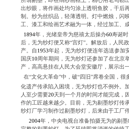
所谓剔墨，即在绢纱画框上，精心用笔勾勒
出纱眼，将作画处均匀涂上透明鱼胶，干后
制。纱为丝织品，轻薄透明。灯中燃烛，闪
工、漆工和绘画艺术融为一体，经过加工、
1894
年，光绪皇帝为慈禧太后操办
60
寿诞时
后，无为纱灯便又称
“
宫灯
”
。解放后，人民
产。自
1953
年起，无为纱灯便连年选送参加
国庆
10
周年期间，无为纱灯还参加了在北京
产，高高悬挂在人民大会堂安徽厅，展示出
在
“
文化大革命
”
中，破
“
四旧
”
席卷全国，很
化遗产传承陷入困境，无为纱灯也不例外。
人至少需要
20
天到一个月的时间才能完成，
作的工匠越来越少。目前，无为剔墨纱灯传
纱灯厂学习制作过剔墨纱灯，后来由于工厂
2004
年，中央电视台准备拍摄无为的剔墨
完整的剔墨纱灯。为了延续即将消逝的传统