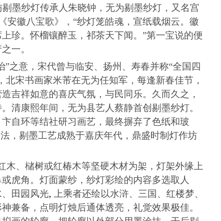
访剔墨纱灯传承人朱晓钟，无为剔墨纱灯，又名宫
《安徽八宝歌》，
“纱灯笼皓魂，宣纸载烟云。徽
上珍。怀榴镶醉玉，祁茶天下闻。”第一宝说的便
产之一。
治
”
之意，宋代曾与
临安
、
扬州
、
寿春
并称
“
全国四
，北宋书画家米芾在无为任知军，每逢新春佳节，
营造吉祥如意的喜庆气氛，与民同乐。久而久之，
待。清康熙年间，无为县艺人蔡静首创剔墨纱灯。
、卞自环等结社研习画艺，最终摒弃了色纸和玻
技法，剔墨工艺成熟于嘉庆年代，鼎盛时制灯作坊
红木、槠树或红椿木等坚硬木材为架，灯架外缘上
鼻或虎角。灯面蒙纱，纱灯彩绘的内容多选取人
水、田园风光
,
上乘者还绘以水浒、三国、红楼梦、
形神兼备，点明灯烛后通体透亮，礼觉效果极佳。