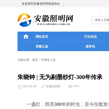
欢迎来到安徽省照明电器协会
网站首页
行业动态
党建公益
服务站
当前位置：
首页
>
灯商名人堂
朱晓钟 | 无为剔墨纱灯-300年传承
3974
2022-06-30
安徽照明网
一盏灯，照亮
300
年的时光，至今任散发