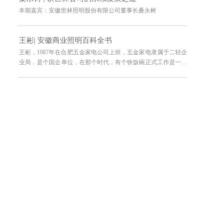
本期嘉宾：安徽世林照明股份有限公司董事长桑永树
王彬| 安徽商业照明百科全书
王彬，1987年在合肥五金家电公司上班，五金家电隶属于二轻企
业局，是个国企单位，在那个时代，有个铁饭碗正式工作是一件
让大家都很羡慕的事情。