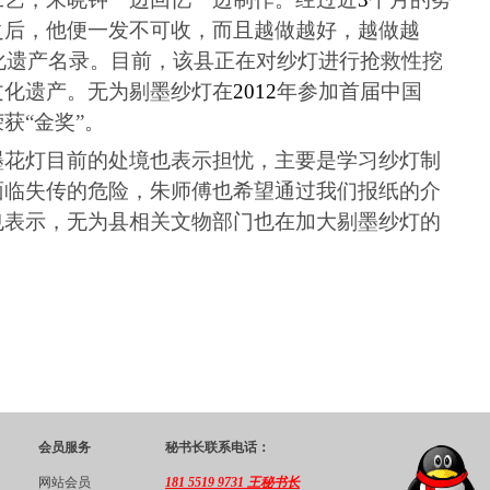
之后，他便一发不可收，而且越做越好，越做越
化遗产名录。目前，该县正在对纱灯进行抢救性挖
文化遗产。无为剔墨纱灯在
2012
年参加首届中国
荣获
“
金奖
”
。
墨花灯目前的处境也表示担忧，主要是学习纱灯制
面临失传的危险，朱师傅也希望通过我们报纸的介
也表示，无为县相关文物部门也在加大剔墨纱灯的
。
会员服务
秘书长联系电话：
网站会员
181 5519 9731 王秘书长