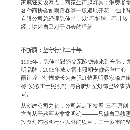
家疯狂架设网点，商家生产起灯具；消费者
各种商协会如雨后春笋一般遍地开花。在此
有限公司总经理陈佳特，以
“不折腾、不计较
经，讲述自己对于
协会
的理解。
不折腾：坚守行业二十年
1996
年，陈佳特跟随父亲陈德铸来到合肥，
明品牌，
2005
年成立雷士照明安徽运营中心
雨让煌室灯饰成长为合肥灯饰照明界家喻户
称“安徽雷士照明”）与合肥煌室灯饰已经成
式。
从创建公司之初，公司就定下发展
“三不原则
方向从开始至今非常明确———只做自己熟
投资灯饰照明行业以外的项目，二十多年的