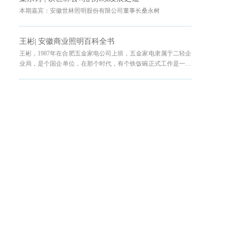
本期嘉宾：安徽世林照明股份有限公司董事长桑永树
王彬| 安徽商业照明百科全书
王彬，1987年在合肥五金家电公司上班，五金家电隶属于二轻企
业局，是个国企单位，在那个时代，有个铁饭碗正式工作是一件
让大家都很羡慕的事情。