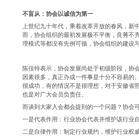
不盲从：
协会
以诚信为第一
上世纪九十年代，乘着改革开放的春风，新
而，
协会
组织的最初发展极不平衡，良莠不
理模式等都没有先例可循，
协会
组织的建设
陈佳特表示，
协会
发展尚处于初级阶段，
协
因素很多，真正办成一件事是十分不容易的
很成功，有的情况不是很理想，对于
安徽省
也是对广大会员负责任。
而谈到大家入会都会提到的一个问题？
协会
一是代表作用：行业
协会
代表并维护该行业
二是自律作用：制定行业
规约
，维护行业权