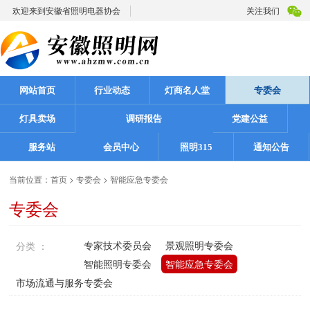
欢迎来到安徽省照明电器协会
关注我们
网站首页
行业动态
灯商名人堂
专委会
灯具卖场
调研报告
党建公益
服务站
会员中心
照明315
通知公告
当前位置：
首页
>
专委会
>
智能应急专委会
专委会
专家技术委员会
景观照明专委会
分类 ：
智能照明专委会
智能应急专委会
市场流通与服务专委会