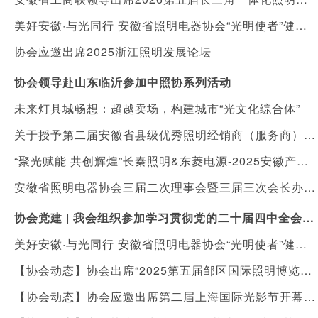
美好安徽·与光同行 安徽省照明电器协会“光明使者”健康照明进社区公益活动
协会应邀出席2025浙江照明发展论坛
协会领导赴山东临沂参加中照协系列活动
未来灯具城畅想：超越卖场，构建城市“光文化综合体”
关于授予第二届安徽省县级优秀照明经销商（服务商）“健康照明守护人”称号暨落实表彰及扶持措施的通知
“聚光赋能 共创辉煌”长秦照明&东菱电源-2025安徽产品发布会在合肥举行
安徽省照明电器协会三届二次理事会暨三届三次会长办公会顺利召开
协会党建 | 我会组织参加学习贯彻党的二十届四中全会精神宣讲报告会
美好安徽·与光同行 安徽省照明电器协会“光明使者”健康照明进校园，向利辛县城北镇陈营村小学捐赠价值十万元护眼灯具
【协会动态】协会出席“2025第五届邹区国际照明博览会”开幕式
【协会动态】协会应邀出席第二届上海国际光影节开幕式及光影艺术国际研讨会