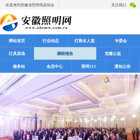
欢迎来到安徽省照明电器协会
关注我们
网站首页
行业动态
灯商名人堂
专委会
灯具卖场
调研报告
党建公益
服务站
会员中心
照明315
通知公告