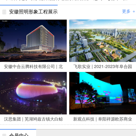
安徽照明形象工程展示
更多 ＋
安徽中合云腾科技有限公司 | 北
飞歌实业 | 2021-2023年阜合园
京安贞医院安徽医院亮化项目
区市政养修服务项目
汉思集团 | 芜湖鸠兹古镇大白鲸
新观点科技 | 阜阳祥源欧苏商业
剧场泛光
广场夜景亮化
会员中心