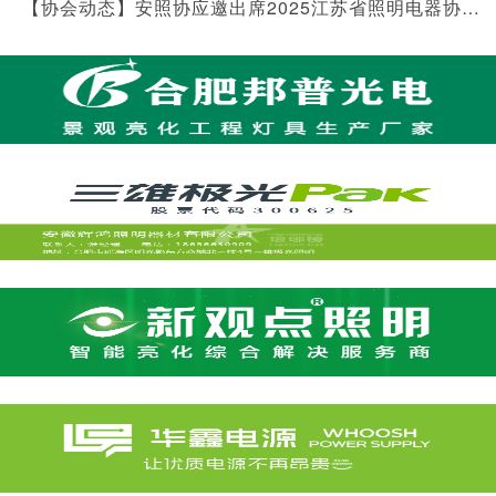
【协会动态】安照协应邀出席2025江苏省照明电器协会年会