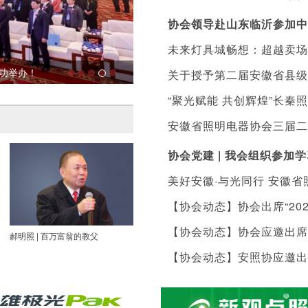
协会领导赴山东临沂参加中
未来灯具城畅想：超越卖场
成功举办！
安徽省照明电器协会第三次会员大会
关于授予第二届安徽省县级
“聚光赋能 共创辉煌”长秦
暨落实表彰及扶持措施的通
安徽省照明电器协会三届二
协会党建 | 我会组织参
美好安徽·与光同行 安徽
【协会动态】协会出席“20
县城北镇陈营村小学捐赠价
【协会动态】协会应邀出席
郝明照 | 百万富翁的教父
李厚宏：扎根金寨 服务全球
许平生 |
【协会动态】安照协应邀出
会