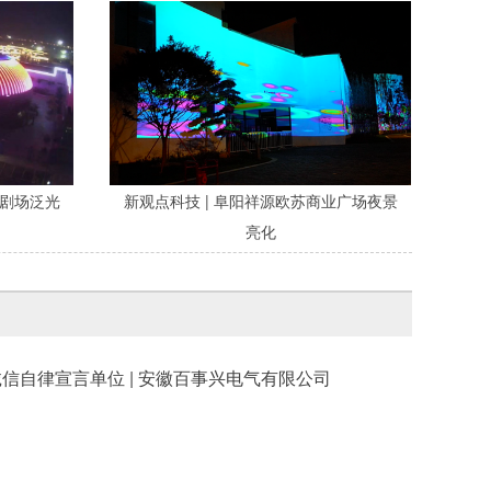
鲸剧场泛光
新观点科技 | 阜阳祥源欧苏商业广场夜景
亮化
诚信自律宣言单位 | 安徽百事兴电气有限公司