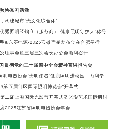
照协系列活动
，构建城市“光文化综合体”
在合肥顺利召开
优秀照明经销商（服务商）“健康照明守护人”称号
照明&东菱电源-2025安徽产品发布会在合肥举行
知
次理事会暨三届三次会长办公会顺利召开
加学习贯彻党的二十届四中全会精神宣讲报告会
省照明电器协会“光明使者”健康照明进校园，向利辛
25第五届邹区国际照明博览会”开幕式
值十万元护眼灯具
第二届上海国际光影节开幕式及光影艺术国际研讨
 灯具，我的幸福事业
王彬| 安徽商业照明百科全书
陈佳特 | 不折腾 不计较 
席2025江苏省照明电器协会年会